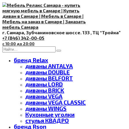
Перейти
к
содержанию
г. Самара, Зубчаниновское шоссе. 133 , ТЦ “Тройка”
+7 (846) 342-00-05
с 10:00 до 20:00
Search
for:
бренд Relax
диваны ANTALYA
диваны DOUBLE
диваны BELFORT
диваны LORD
диваны BRICK
диваны VEGA
диваны VEGA CLASSIC
диваны WINGS
Кухонные уголки
стулья КВАДРО
бренд Rson