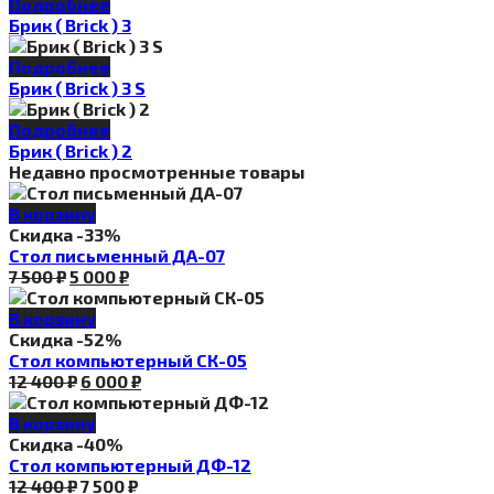
Подробнее
Брик ( Brick ) 3
Подробнее
Брик ( Brick ) 3 S
Подробнее
Брик ( Brick ) 2
Недавно просмотренные товары
В корзину
Скидка -33%
Стол письменный ДА-07
Первоначальная
Текущая
7 500
₽
5 000
₽
цена
цена:
составляла
5
В корзину
7
000 ₽.
Скидка -52%
500 ₽.
Стол компьютерный СК-05
Первоначальная
Текущая
12 400
₽
6 000
₽
цена
цена:
составляла
6
В корзину
12
000 ₽.
Скидка -40%
400 ₽.
Стол компьютерный ДФ-12
Первоначальная
Текущая
12 400
₽
7 500
₽