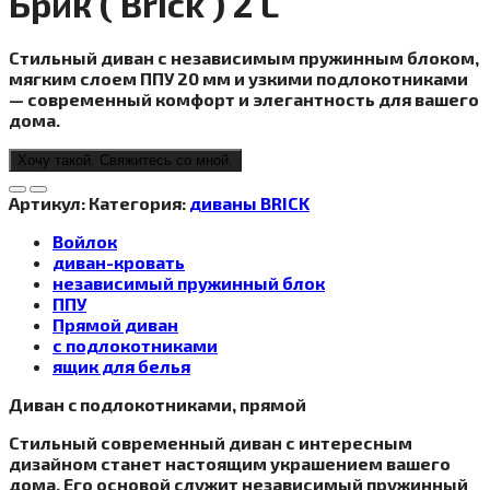
Брик ( Brick ) 2 L
Стильный диван с независимым пружинным блоком,
мягким слоем ППУ 20 мм и узкими подлокотниками
— современный комфорт и элегантность для вашего
дома.
Хочу такой. Свяжитесь со мной.
Артикул:
Категория:
диваны BRICK
Войлок
диван-кровать
независимый пружинный блок
ППУ
Прямой диван
с подлокотниками
ящик для белья
Диван c подлокотниками, прямой
Стильный современный диван с интересным
дизайном станет настоящим украшением вашего
дома. Его основой служит независимый пружинный