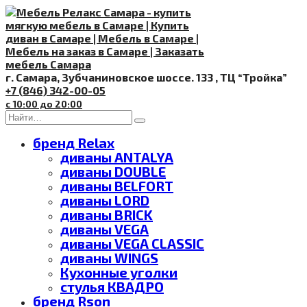
Перейти
к
содержанию
г. Самара, Зубчаниновское шоссе. 133 , ТЦ “Тройка”
+7 (846) 342-00-05
с 10:00 до 20:00
Search
for:
бренд Relax
диваны ANTALYA
диваны DOUBLE
диваны BELFORT
диваны LORD
диваны BRICK
диваны VEGA
диваны VEGA CLASSIC
диваны WINGS
Кухонные уголки
стулья КВАДРО
бренд Rson