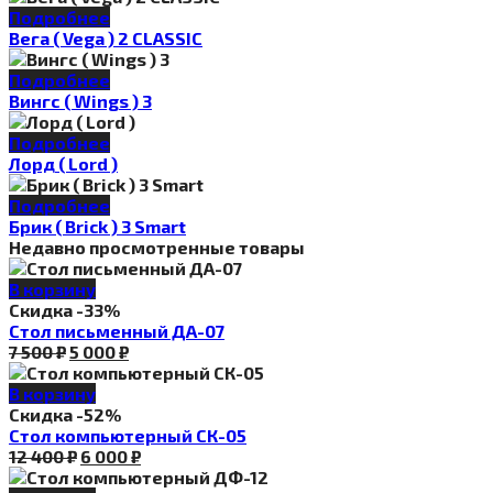
Подробнее
Вега ( Vega ) 2 CLASSIC
Подробнее
Вингс ( Wings ) 3
Подробнее
Лорд ( Lord )
Подробнее
Брик ( Brick ) 3 Smart
Недавно просмотренные товары
В корзину
Скидка -33%
Стол письменный ДА-07
Первоначальная
Текущая
7 500
₽
5 000
₽
цена
цена:
составляла
5
В корзину
7
000 ₽.
Скидка -52%
500 ₽.
Стол компьютерный СК-05
Первоначальная
Текущая
12 400
₽
6 000
₽
цена
цена: