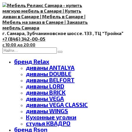
Перейти
к
содержанию
г. Самара, Зубчаниновское шоссе. 133 , ТЦ “Тройка”
+7 (846) 342-00-05
с 10:00 до 20:00
Search
for:
бренд Relax
диваны ANTALYA
диваны DOUBLE
диваны BELFORT
диваны LORD
диваны BRICK
диваны VEGA
диваны VEGA CLASSIC
диваны WINGS
Кухонные уголки
стулья КВАДРО
бренд Rson